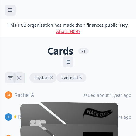
This HCB organization has made their finances public. Hey,
what’s HCB?
Cards
71
Physical
Canceled
Rachel A
issued about 1 year ago
Rhys P
issued almost 2 years ago
•••• •••• •••• ••••
•••• •••• •••• ••••